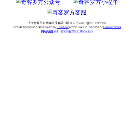
上海奇客罗方智能科技有限公司 © 2023 | All Rights Reserved
Site designed and developed by
ITGeeker
which is a sub-website of
GeekerCloud
网站地图 XML
|
沪ICP备2021031434号-5