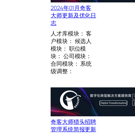
0
2024年01月奇客
2
大师更新及优化日
月
志
奇
客
人才库模块： 客
大
户模块： 候选人
师
模块： 职位模
更
块： 公司模块：
新
合同模块： 系统
及
级调整：
优
化
日
志
奇客大师猎头招聘
管理系统简报更新