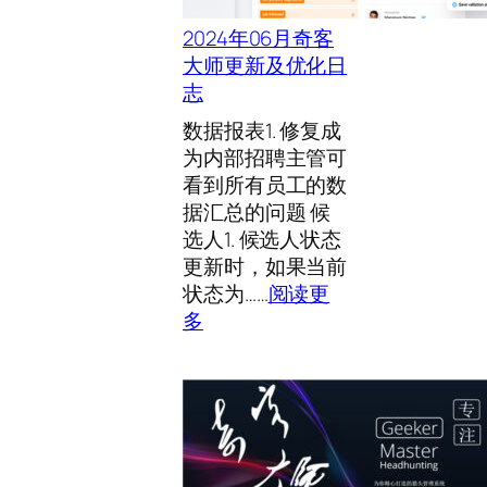
2024年06月奇客
大师更新及优化日
志
数据报表1. 修复成
为内部招聘主管可
看到所有员工的数
据汇总的问题 候
选人1. 候选人状态
更新时，如果当前
状态为……
阅读更
：
多
2
0
2
4
年
0