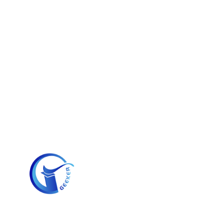
跳
至
内
容