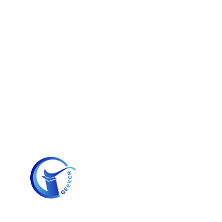
跳
至
内
容